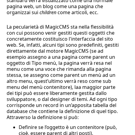
standard verrà visualizzato come una normale
pagina web, un blog come una pagina che
organizzai sui
children
come articoli, ecc.
La pecularietà di MagicCMS sta nella flessibilità
con cui possono venir gestiti questi oggetti che
concretamente costituisco l'interfaccia del sito
web. Se, infatti, alcuni tipi sono predefiniti, gestiti
direttamente dal motore MagicCMS (se ad
esempio assegno a una pagina come parent un
oggetto di Tipo menù, la pagina verrà resa nel
menu come una voce che rimanda alla pagina
stessa, se assegno come parent un menù ad un
altro menu, quest’ultimo verrà reso come sub
menu del menù contenitore), laa maggior parte
dei tipi può essere liberamente gestita dallo
sviluppatore, o dal designer di temi. Ad ogni tipo
corrisponde un record in un’apposita tabella del
database che contiene la definizione di quel tipo.
Attraverso la definizione si può:
Definire se l’oggetto è un contenitore (può,
cioè, essere parent di altri posti).