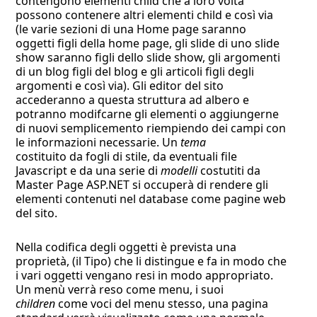
contengono elementi child che a loro volta
possono contenere altri elementi child e così via
(le varie sezioni di una Home page saranno
oggetti figli della home page, gli slide di uno slide
show saranno figli dello slide show, gli argomenti
di un blog figli del blog e gli articoli figli degli
argomenti e così via). Gli editor del sito
accederanno a questa struttura ad albero e
potranno modifcarne gli elementi o aggiungerne
di nuovi semplicemento riempiendo dei campi con
le informazioni necessarie. Un
tema
costituito da fogli di stile, da eventuali file
Javascript e da una serie di
modelli
costutiti da
Master Page ASP.NET si occuperà di rendere gli
elementi contenuti nel database come pagine web
del sito.
Nella codifica degli oggetti è prevista una
proprietà, (il Tipo) che li distingue e fa in modo che
i vari oggetti vengano resi in modo appropriato.
Un menù verrà reso come menu, i suoi
children
come voci del menu stesso, una pagina