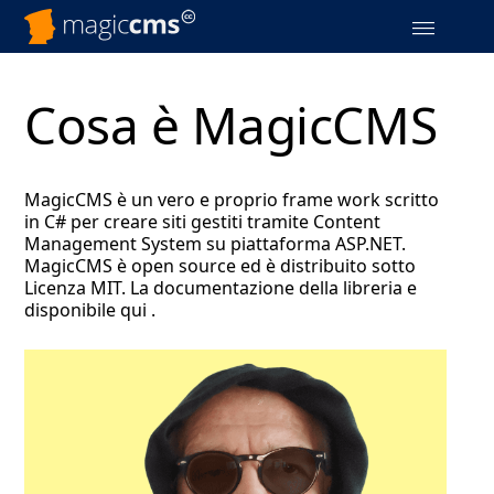
Toggle
navigation
Skip
to
Cosa è MagicCMS
navigation
Skip
to
content
MagicCMS è un vero e proprio frame work scritto
in C# per creare siti gestiti tramite Content
Management System su piattaforma ASP.NET.
MagicCMS è open source ed è distribuito sotto
Licenza MIT. La documentazione della libreria e
disponibile qui .